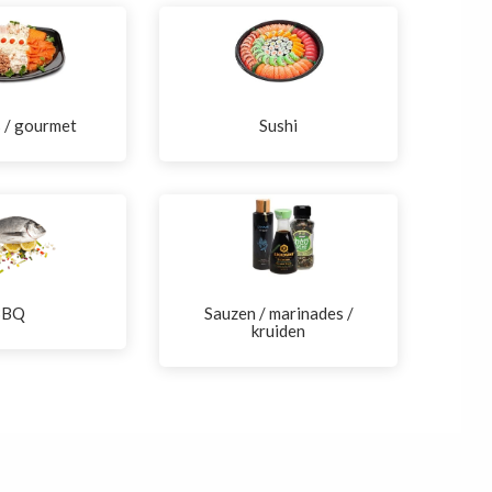
s / gourmet
Sushi
BBQ
Sauzen / marinades /
kruiden