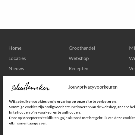
Home
Groothandel
Mi
Locaties
Webshop
Wi
Nieuws
Recepten
Ve
Reserveren
Nieuws
Re
Jouw privacyvoorkeuren
Contact
Privacy en
Wij gebruiken cookies om je ervaring op onze site te verbeteren.
persoonsgegevens
Sommige cookies zijn nodig voor het functioneren van de webshop, andere hel
bij te houden of je voorkeuren te onthouden.
Door op 'Accepteren' te klikken, ga je akkoord met het gebruik van deze cookie
elk moment aanpassen.