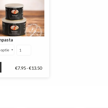
npasta
Kreeftenpasta
aantal
Prijsklasse:
€
7.95
-
€
13.50
€7.95
tot
€13.50