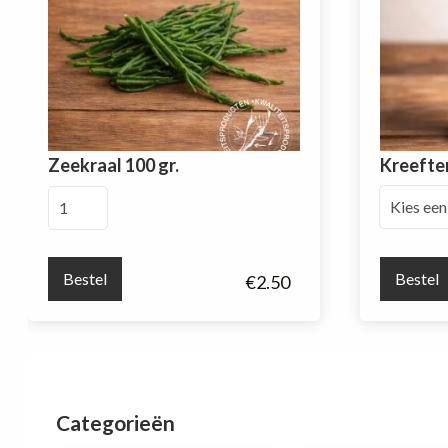
Zeekraal 100 gr.
Kreefte
Zeekraal
100
gr.
aantal
Bestel
Bestel
€
2.50
Categorieën