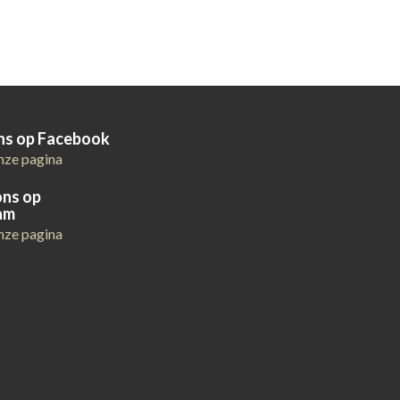
ons op Facebook
nze pagina
ons op
am
nze pagina