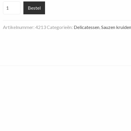
Huisgemaakte
Bestel
cocktailsaus
aantal
Artikelnummer:
4213
Categorieën:
Delicatessen
,
Sauzen kruide