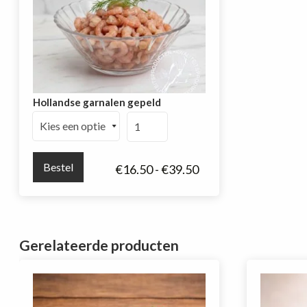
Hollandse garnalen gepeld
Hollandse
garnalen
gepeld
Bestel
Prijsklasse:
€
16.50
-
€
39.50
aantal
€16.50
tot
€39.50
Gerelateerde producten