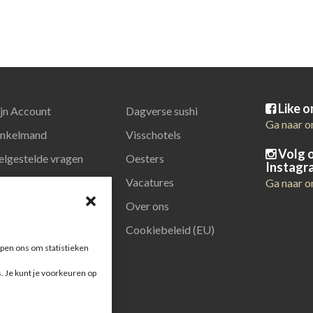
Like 
jn Account
Dagverse sushi
Ga naar o
nkelmand
Visschotels
Volg 
elgestelde vragen
Oesters
Instagr
latiegeschenken
Vacatures
Ga naar o
Over ons
Cookiebeleid (EU)
pen ons om statistieken
s. Je kunt je voorkeuren op