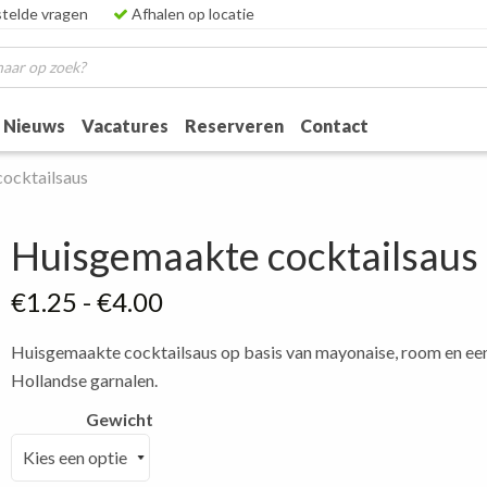
telde vragen
Afhalen op locatie
Nieuws
Vacatures
Reserveren
Contact
ocktailsaus
Huisgemaakte cocktailsaus
Prijsklasse:
€
1.25
-
€
4.00
€1.25
Huisgemaakte cocktailsaus op basis van mayonaise, room en een v
tot
Hollandse garnalen.
€4.00
Gewicht