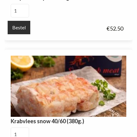
Coquilles
diepvries
1
Bestel
€
52.50
kg
aantal
Krabvlees snow 40/60 (380g.)
Krabvlees