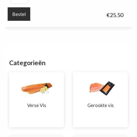
snow
40/60
Bestel
€
25.50
(380g.)
aantal
Categorieën
Verse Vis
Gerookte vis