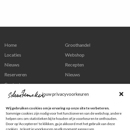
Home
Groothandel
Locaties
Webshop
Nieuws
Recepten
Reserveren
Nieuws
Contact
Privacy en persoonsgegevens
Jouw privacyvoorkeuren
Like ons op Facebook
Wij gebruiken cookies om je ervaring op onze site te verbeteren.
Ga naar onze pagina
Sommige cookies zijn nodig voor het functioneren van de webshop, andere
helpen ons om statistieken bij te houden of je voorkeuren te onthouden.
Volg ons op Instagram
Door op 'Accepteren' te klikken, ga je akkoord met het gebruik van deze
cookies. Je kunt je voorkeuren op elk moment aanpassen.