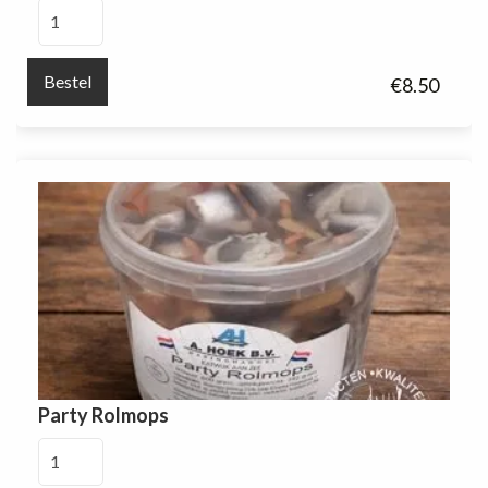
Rolmops
in
kruidenazijn
Bestel
€
8.50
aantal
Party Rolmops
Party
Rolmops