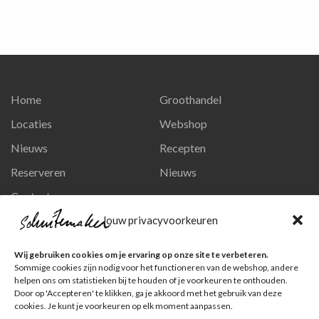
Home
Groothandel
Locaties
Webshop
Nieuws
Recepten
Reserveren
Nieuws
Contact
Privacy en persoonsgegevens
Jouw privacyvoorkeuren
Like ons op Facebook
Wij gebruiken cookies om je ervaring op onze site te verbeteren.
Ga naar onze pagina
Sommige cookies zijn nodig voor het functioneren van de webshop, andere
helpen ons om statistieken bij te houden of je voorkeuren te onthouden.
Volg ons op Instagram
Door op 'Accepteren' te klikken, ga je akkoord met het gebruik van deze
cookies. Je kunt je voorkeuren op elk moment aanpassen.
Ga naar onze pagina