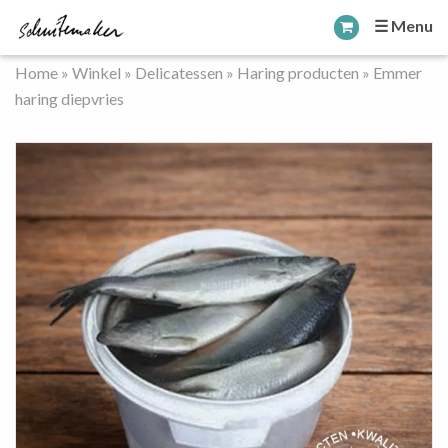
☰ Menu
Home
»
Winkel
»
Delicatessen
»
Haring producten
»
Emmer
haring diepvries