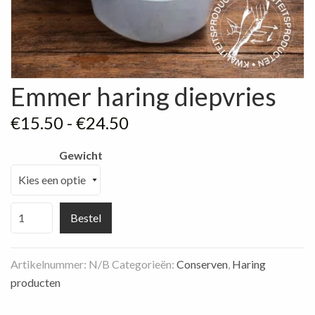
Emmer haring diepvries
Prijsklasse:
€
15.50
-
€
24.50
€15.50
Gewicht
tot
€24.50
Emmer
Bestel
haring
diepvries
Artikelnummer:
N/B
Categorieën:
Conserven
,
Haring
aantal
producten