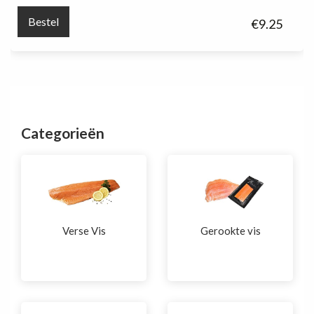
aantal
Bestel
€
9.25
Categorieën
Verse Vis
Gerookte vis