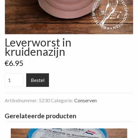
Leverworst in
kruidenazijn
€
6.95
Leverworst
Bestel
in
kruidenazijn
Artikelnummer:
5230
Categorie:
Conserven
aantal
Gerelateerde producten