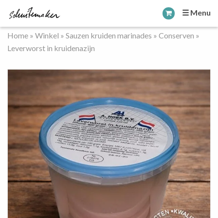
☰ Menu
Home
»
Winkel
»
Sauzen kruiden marinades
»
Conserven
»
Leverworst in kruidenazijn