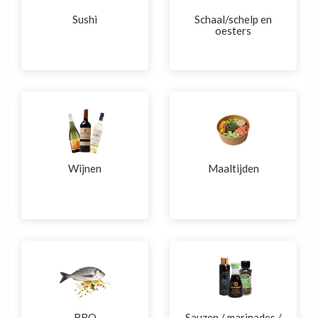
Sushi
Schaal/schelp en
oesters
Wijnen
Maaltijden
BBQ
Sauzen / marinades /