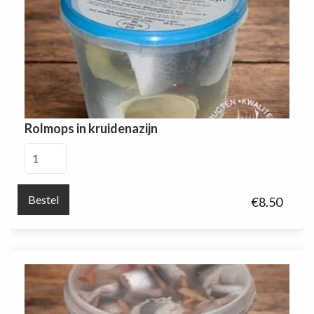
Rolmops in kruidenazijn
Rolmops
in
kruidenazijn
Bestel
€
8.50
aantal