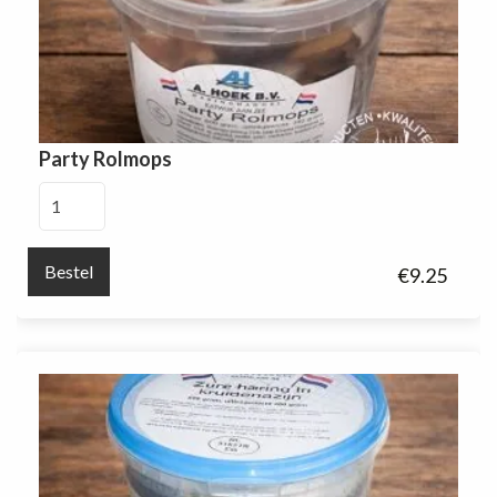
Party Rolmops
Party
Rolmops
aantal
Bestel
€
9.25