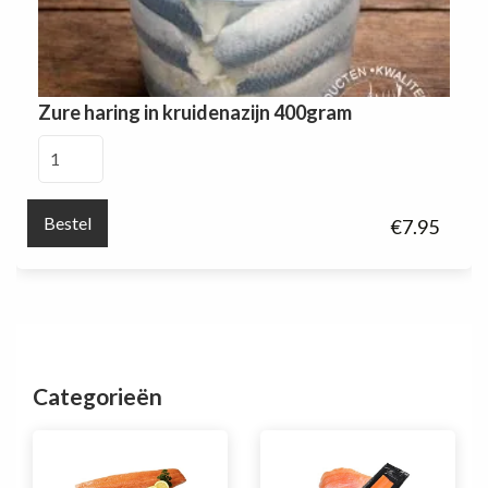
Zure haring in kruidenazijn 400gram
Zure
haring
in
Bestel
€
7.95
kruidenazijn
400gram
aantal
Categorieën