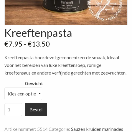
Kreeftenpasta
Prijsklasse:
€
7.95
-
€
13.50
€7.95
Kreeftenpasta boordevol geconcentreerde smaak, ideaal
tot
voor het bereiden van luxe kreeftensoep, romige
€13.50
kreeftensaus en andere verfijnde gerechten met zeevruchten.
Gewicht
Kreeftenpasta
Bestel
aantal
Artikelnummer:
5514
Categorie:
Sauzen kruiden marinades