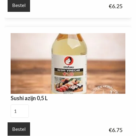
Bestel
€
6.25
Sushi azijn 0,5 L
Sushi
azijn
0,5
Bestel
€
6.75
L