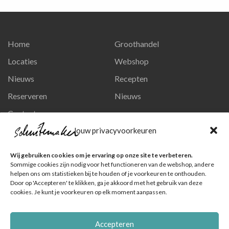
Home
Groothandel
Locaties
Webshop
Nieuws
Recepten
Reserveren
Nieuws
Contact
Privacy en persoonsgegevens
Jouw privacyvoorkeuren
Like ons op Facebook
Wij gebruiken cookies om je ervaring op onze site te verbeteren.
Ga naar onze pagina
Sommige cookies zijn nodig voor het functioneren van de webshop, andere
helpen ons om statistieken bij te houden of je voorkeuren te onthouden.
Volg ons op Instagram
Door op 'Accepteren' te klikken, ga je akkoord met het gebruik van deze
cookies. Je kunt je voorkeuren op elk moment aanpassen.
Ga naar onze pagina
Accepteren