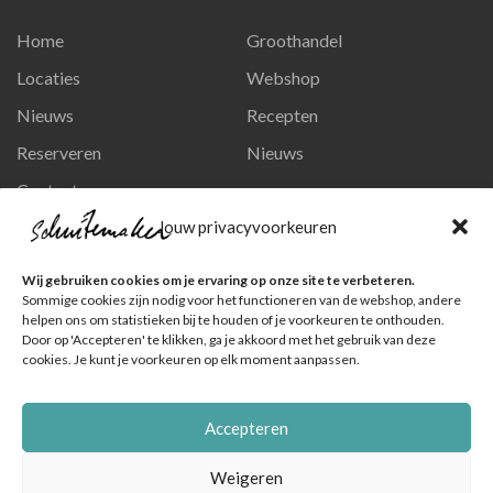
Home
Groothandel
Locaties
Webshop
Nieuws
Recepten
Reserveren
Nieuws
Contact
Privacy en persoonsgegevens
Jouw privacyvoorkeuren
Like ons op Facebook
Wij gebruiken cookies om je ervaring op onze site te verbeteren.
Ga naar onze pagina
Sommige cookies zijn nodig voor het functioneren van de webshop, andere
helpen ons om statistieken bij te houden of je voorkeuren te onthouden.
Volg ons op Instagram
Door op 'Accepteren' te klikken, ga je akkoord met het gebruik van deze
cookies. Je kunt je voorkeuren op elk moment aanpassen.
Ga naar onze pagina
Accepteren
Weigeren