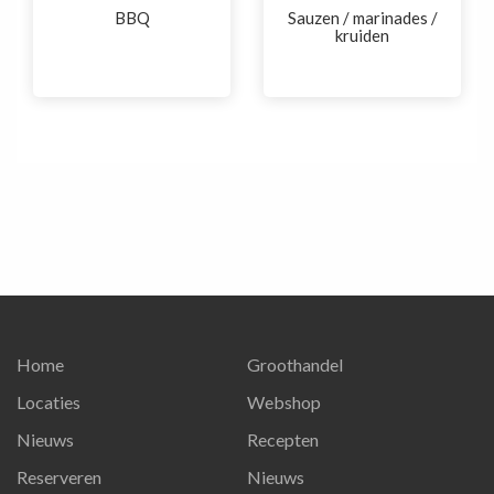
BBQ
Sauzen / marinades /
kruiden
Home
Groothandel
Locaties
Webshop
Nieuws
Recepten
Reserveren
Nieuws