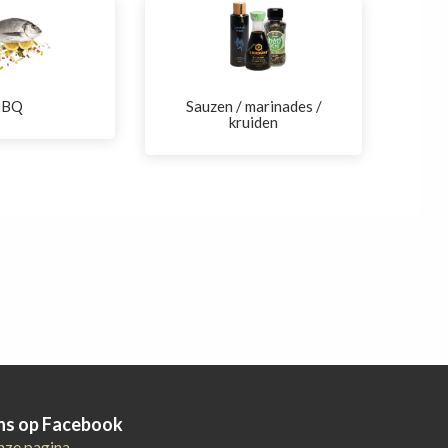
BBQ
Sauzen / marinades /
kruiden
ons op Facebook
nze pagina