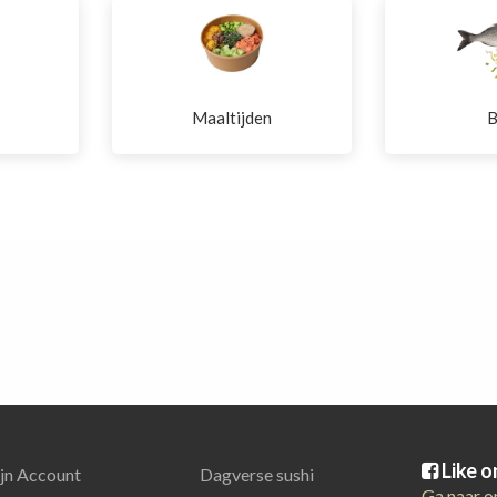
Maaltijden
Like 
jn Account
Dagverse sushi
Ga naar o