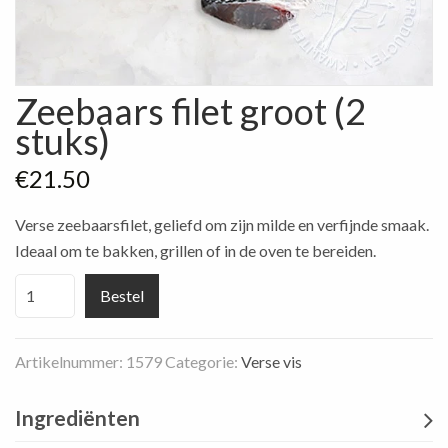
Zeebaars filet groot (2
stuks)
€
21.50
Verse zeebaarsfilet, geliefd om zijn milde en verfijnde smaak.
Ideaal om te bakken, grillen of in de oven te bereiden.
Zeebaars
Bestel
filet
groot
Artikelnummer:
1579
Categorie:
Verse vis
(2
stuks)
Ingrediënten
aantal