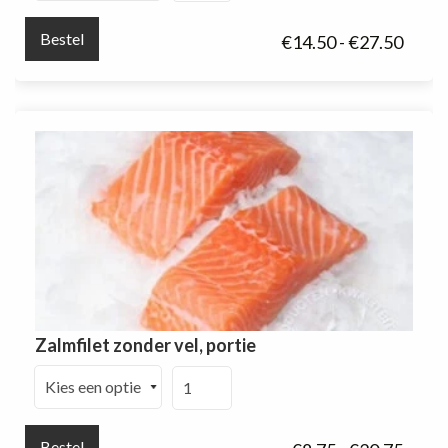
vel
Bestel
Prijsk
€
14.50
-
€
27.50
aantal
€14.5
tot
€27.5
Zalmfilet zonder vel, portie
Zalmfilet
zonder
vel,
Bestel