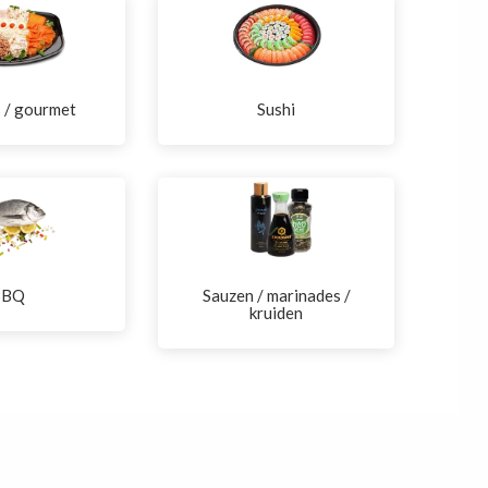
s / gourmet
Sushi
BBQ
Sauzen / marinades /
kruiden