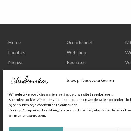
Home
Groothandel
Mi
Locaties
Webshop
Wi
Nieuws
Recepten
Ve
Reserveren
Nieuws
Re
Jouw privacyvoorkeuren
Contact
Privacy en
Wij gebruiken cookies om je ervaring op onze site te verbeteren.
persoonsgegevens
Sommige cookies zijn nodig voor het functioneren van de webshop, andere hel
bij te houden of je voorkeuren te onthouden.
Door op 'Accepteren' te klikken, ga je akkoord met het gebruik van deze cookie
elk moment aanpassen.