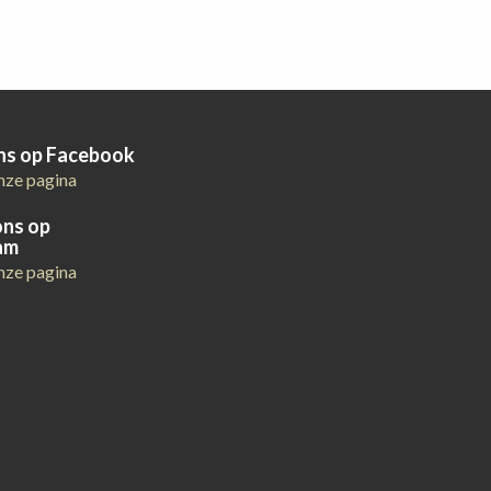
ons op Facebook
nze pagina
ons op
am
nze pagina