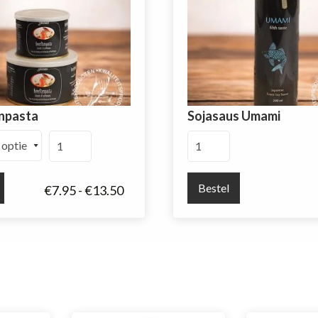
npasta
Sojasaus Umami
Kreeftenpasta
Sojasaus
aantal
Umami
aantal
Bestel
Prijsklasse:
€
7.95
-
€
13.50
€7.95
tot
€13.50