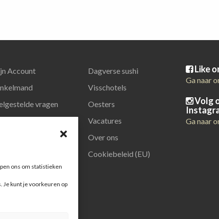
Like 
jn Account
Dagverse sushi
Ga naar o
nkelmand
Visschotels
Volg 
elgestelde vragen
Oesters
Instagr
latiegeschenken
Vacatures
Ga naar o
Over ons
Cookiebeleid (EU)
pen ons om statistieken
s. Je kunt je voorkeuren op