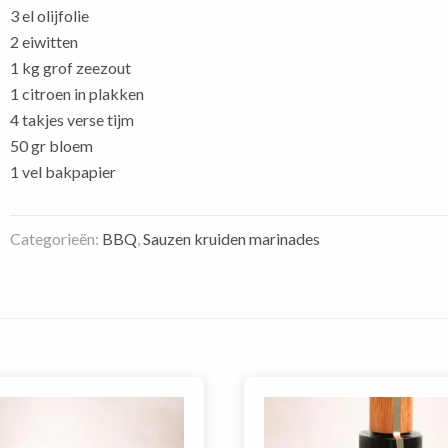
3 el olijfolie
2 eiwitten
1 kg grof zeezout
1 citroen in plakken
4 takjes verse tijm
50 gr bloem
1 vel bakpapier
Categorieën:
BBQ
,
Sauzen kruiden marinades