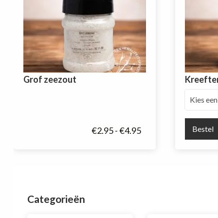
Grof zeezout
Kreefte
Bestel
Prijsklasse:
€
2.95
-
€
4.95
€2.95
tot
€4.95
Categorieën