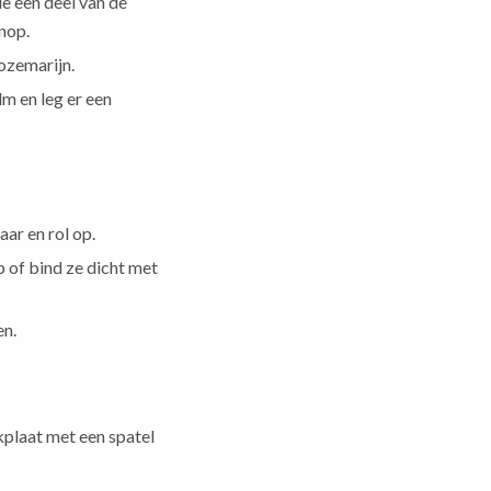
ie een deel van de
nop.
ozemarijn.
lm en leg er een
ar en rol op.
p of bind ze dicht met
en.
kplaat met een spatel