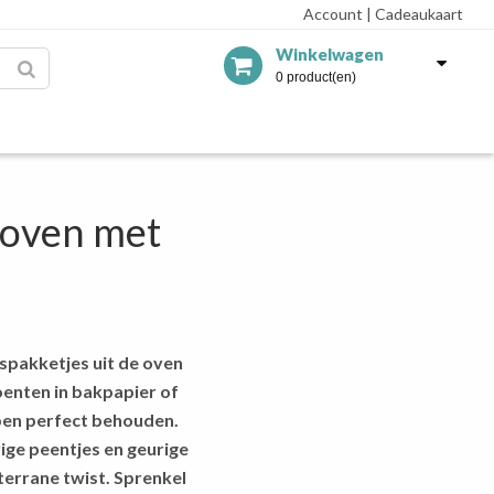
Account
|
Cadeaukaart
Winkelwagen
0 product(en)
e oven met
ispakketjes uit de oven
roenten in bakpapier of
ppen perfect behouden.
ige peentjes en geurige
terrane twist. Sprenkel