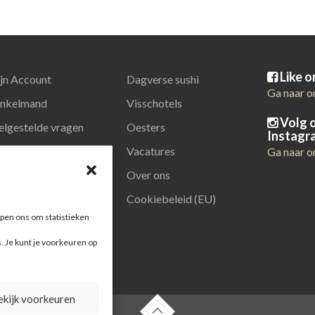
Like 
jn Account
Dagverse sushi
Ga naar o
nkelmand
Visschotels
Volg 
elgestelde vragen
Oesters
Instagr
latiegeschenken
Vacatures
Ga naar o
Over ons
Cookiebeleid (EU)
pen ons om statistieken
s. Je kunt je voorkeuren op
ekijk voorkeuren