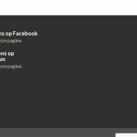
ons op Facebook
nze pagina
ons op
am
nze pagina