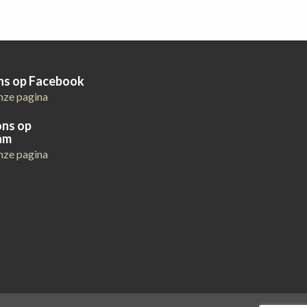
ons op Facebook
nze pagina
ons op
am
nze pagina