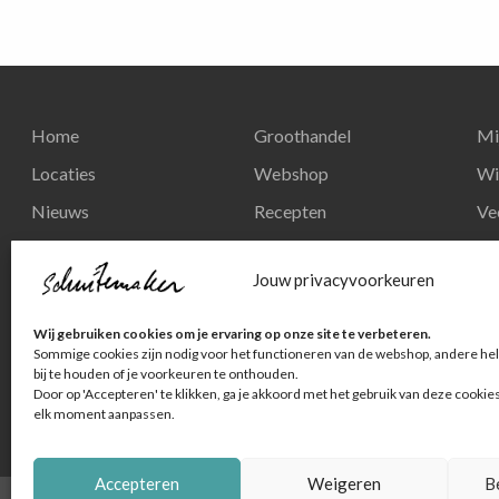
Home
Groothandel
Mi
Locaties
Webshop
Wi
Nieuws
Recepten
Ve
Reserveren
Nieuws
Re
Jouw privacyvoorkeuren
Contact
Privacy en
Wij gebruiken cookies om je ervaring op onze site te verbeteren.
persoonsgegevens
Sommige cookies zijn nodig voor het functioneren van de webshop, andere hel
bij te houden of je voorkeuren te onthouden.
Door op 'Accepteren' te klikken, ga je akkoord met het gebruik van deze cookie
elk moment aanpassen.
Accepteren
Weigeren
B