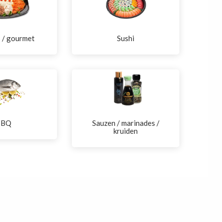
s / gourmet
Sushi
BBQ
Sauzen / marinades /
kruiden