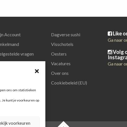
Like 
jn Account
Dagverse sushi
Ga naar o
nkelmand
Visschotels
Volg 
elgestelde vragen
Oesters
Instagr
latiegeschenken
Vacatures
Ga naar o
Over ons
Cookiebeleid (EU)
pen ons om statistieken
s. Je kunt je voorkeuren op
ekijk voorkeuren