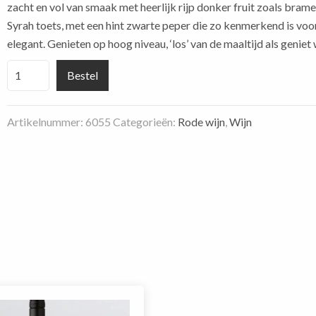
zacht en vol van smaak met heerlijk rijp donker fruit zoals bram
Syrah toets, met een hint zwarte peper die zo kenmerkend is voor 
elegant. Genieten op hoog niveau, ‘los’ van de maaltijd als geniet
Syrah
Bestel
Riebeeksrivier
Cape
Artikelnummer:
6055
Categorieën:
Rode wijn
,
Wijn
of
Good
Hope
aantal