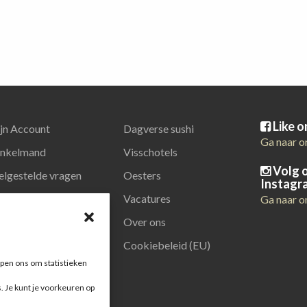
Like 
jn Account
Dagverse sushi
Ga naar o
nkelmand
Visschotels
Volg 
elgestelde vragen
Oesters
Instagr
latiegeschenken
Vacatures
Ga naar o
Over ons
Cookiebeleid (EU)
pen ons om statistieken
s. Je kunt je voorkeuren op