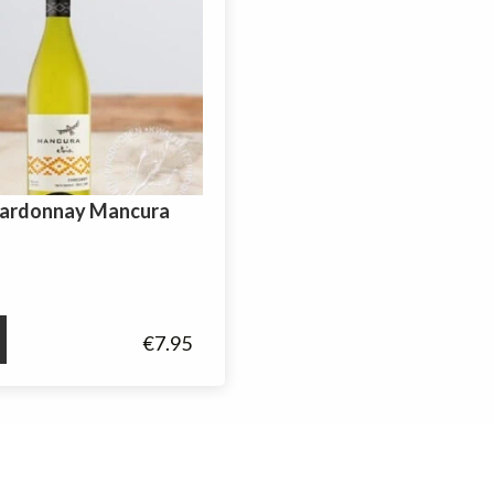
hardonnay Mancura
ay
€
7.95