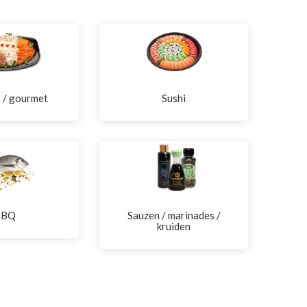
s / gourmet
Sushi
BBQ
Sauzen / marinades /
kruiden