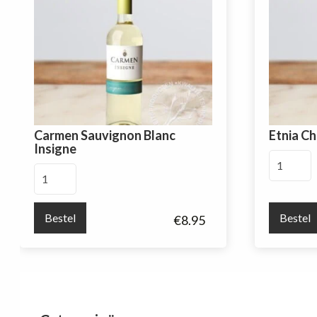
Carmen Sauvignon Blanc
Etnia C
Insigne
Etnia
Carmen
Chardonn
Sauvignon
Mancura
Blanc
aantal
Bestel
Bestel
€
8.95
Insigne
aantal