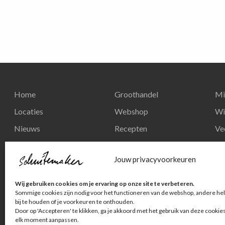
Home
Groothandel
Mi
Locaties
Webshop
Wi
Nieuws
Recepten
Ve
Reserveren
Nieuws
Re
Jouw privacyvoorkeuren
Contact
Privacy en
Wij gebruiken cookies om je ervaring op onze site te verbeteren.
persoonsgegevens
Sommige cookies zijn nodig voor het functioneren van de webshop, andere hel
bij te houden of je voorkeuren te onthouden.
Door op 'Accepteren' te klikken, ga je akkoord met het gebruik van deze cookie
elk moment aanpassen.