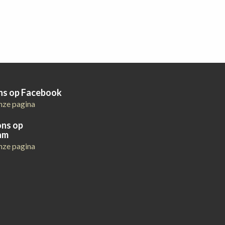
ons op Facebook
nze pagina
ons op
am
nze pagina