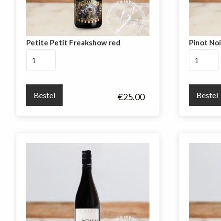
Petite Petit Freakshow red
Pinot Noi
Petite
Pinot
Petit
Noir
Freakshow
Victoria
red
aantal
Bestel
Bestel
€
25.00
aantal