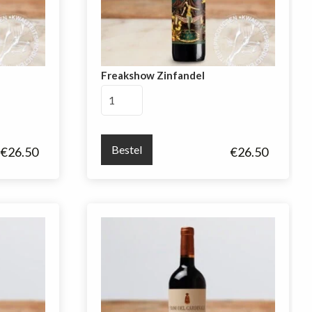
Freakshow Zinfandel
Freakshow
Zinfandel
aantal
Bestel
€
26.50
€
26.50