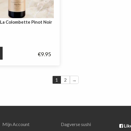
La Colombette Pinot Noir
tte
€
9.95
1
2
→
Mijn Account
Dagverse sushi
Lik