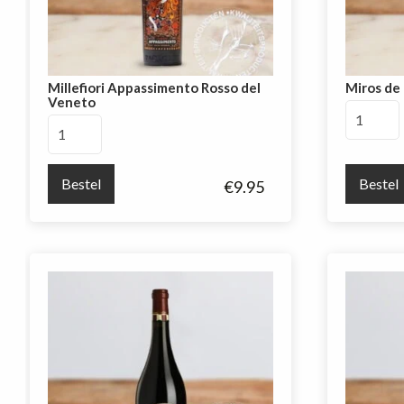
Millefiori Appassimento Rosso del
Miros de 
Veneto
Miros
Millefiori
de
Appassimento
Ribera
Rosso
Crianza
Bestel
Bestel
€
9.95
del
aantal
Veneto
aantal