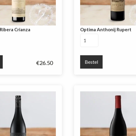
Ribera Crianza
Optima Anthonij Rupert
Optima
Anthonij
Rupert
aantal
Bestel
€
26.50