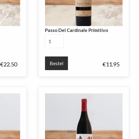
Passo Del Cardinale Primitivo
Passo
Del
Cardinale
Primitivo
Bestel
€
22.50
€
11.95
aantal