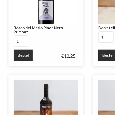
Bosco del Merlo Pinot Nero
Don’t tel
Primont
Don't
Bosco
tell
del
Gary
Merlo
Shiraz
Bestel
Bestel
€
12.25
Pinot
aantal
Nero
Primont
aantal