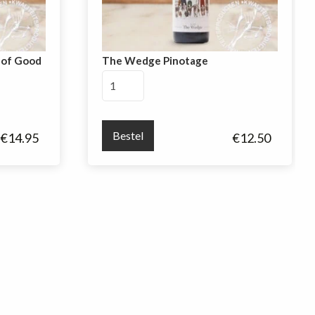
e of Good
The Wedge Pinotage
The
Wedge
Pinotage
aantal
Bestel
€
14.95
€
12.50