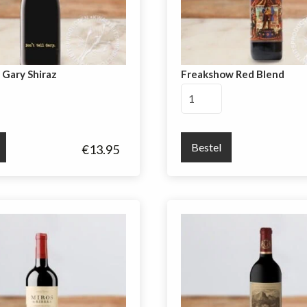
l Gary Shiraz
Freakshow Red Blend
Freakshow
Red
Blend
aantal
Bestel
€
13.95