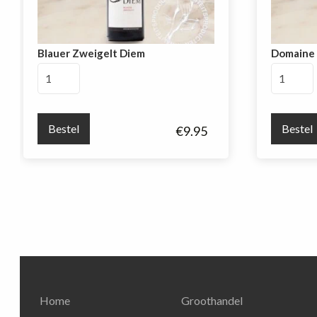
Blauer Zweigelt Diem
Domaine 
Blauer
Domaine
Zweigelt
La
Diem
Colombe
aantal
Pinot
Bestel
Bestel
€
9.95
Noir
aantal
Home
Groothandel