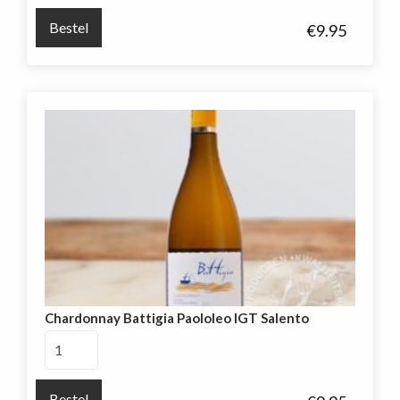
Rosso
Bestel
€
9.95
del
Veneto
aantal
Chardonnay Battigia Paololeo IGT Salento
Chardonnay
Battigia
Paololeo
Bestel