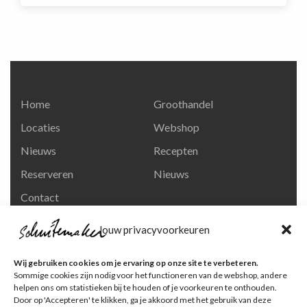
Home
Groothandel
Locaties
Webshop
Nieuws
Recepten
Reserveren
Nieuws
Contact
Privacy en
Jouw privacyvoorkeuren
persoonsgegevens
Like ons op Facebook
Wij gebruiken cookies om je ervaring op onze site te verbeteren.
Ga naar onze pagina
Sommige cookies zijn nodig voor het functioneren van de webshop, andere
helpen ons om statistieken bij te houden of je voorkeuren te onthouden.
Volg ons op Instagram
Door op 'Accepteren' te klikken, ga je akkoord met het gebruik van deze