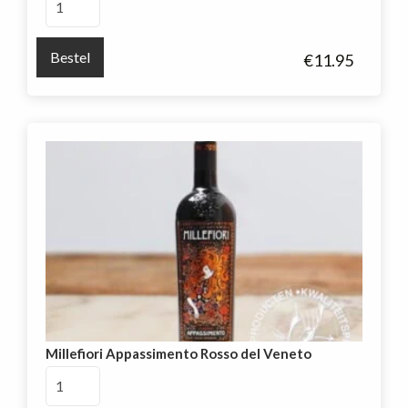
Del
Cardinale
Bestel
€
11.95
Primitivo
aantal
Millefiori Appassimento Rosso del Veneto
Millefiori
Appassimento