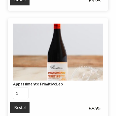
€
9.95
IGT
Salento
aantal
Appassimento PrimitivoLeo
Appassimento
PrimitivoLeo
aantal
Bestel
€
9.95