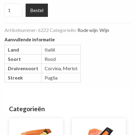
Millefiori
Bestel
Appassimento
Rosso
Artikelnummer:
6222
Categorieën:
Rode wijn
,
Wijn
del
Veneto
Aanvullende informatie
aantal
Land
Italië
Soort
Rood
Druivensoort
Corvina
,
Merlot
Streek
Puglia
Categorieën