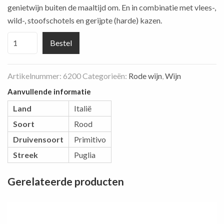
genietwijn buiten de maaltijd om. En in combinatie met vlees-,
wild-, stoofschotels en gerijpte (harde) kazen.
Passo
Bestel
Del
Cardinale
Artikelnummer:
6200
Categorieën:
Rode wijn
,
Wijn
Primitivo
aantal
Aanvullende informatie
Land
Italië
Soort
Rood
Druivensoort
Primitivo
Streek
Puglia
Gerelateerde producten