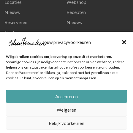
Locaties
Webshop
Nieuws
Recepten
Reserveren
Nieuws
Contact
Privacy en persoonsgegevens
Jouw privacyvoorkeuren
Like ons op Facebook
Wij gebruiken cookies om je ervaring op onze site te verbeteren.
Ga naar onze pagina
Sommige cookies zijn nodig voor het functioneren van de webshop, andere
helpen ons om statistieken bij te houden of je voorkeuren te onthouden.
Volg ons op Instagram
Door op 'Accepteren' te klikken, ga je akkoord met het gebruik van deze
cookies. Je kunt je voorkeuren op elk moment aanpassen.
Ga naar onze pagina
Accepteren
Weigeren
Bekijk voorkeuren
© Schuitemaker Vis , foto's zijn o.a. van het Nederlands Visbureau